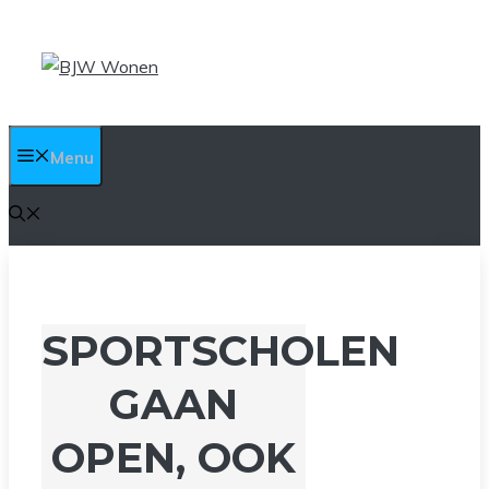
Ga
naar
de
inhoud
Menu
SPORTSCHOLEN
GAAN
OPEN, OOK