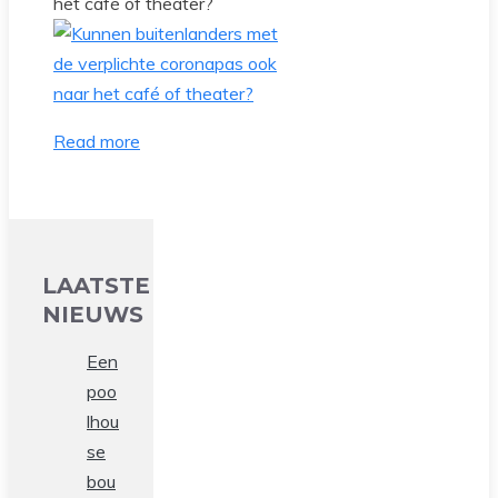
het café of theater?
Read more
LAATSTE
NIEUWS
Een
poo
lhou
se
bou