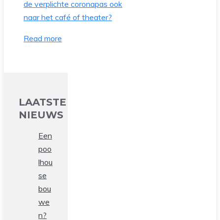
Read more
LAATSTE
NIEUWS
Een
poo
lhou
se
bou
we
n?