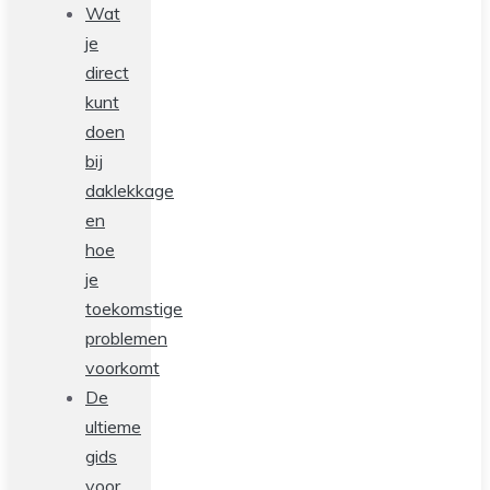
Wat
je
direct
kunt
doen
bij
daklekkage
en
hoe
je
toekomstige
problemen
voorkomt
De
ultieme
gids
voor