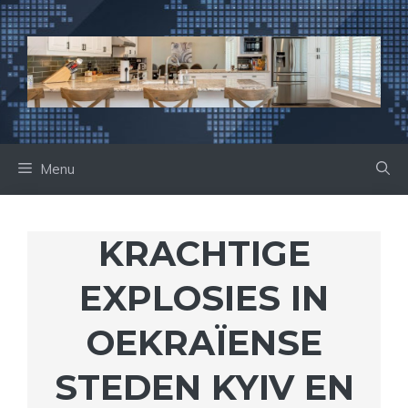
Ga
naar
de
inhoud
Menu
KRACHTIGE
EXPLOSIES IN
OEKRAÏENSE
STEDEN KYIV EN