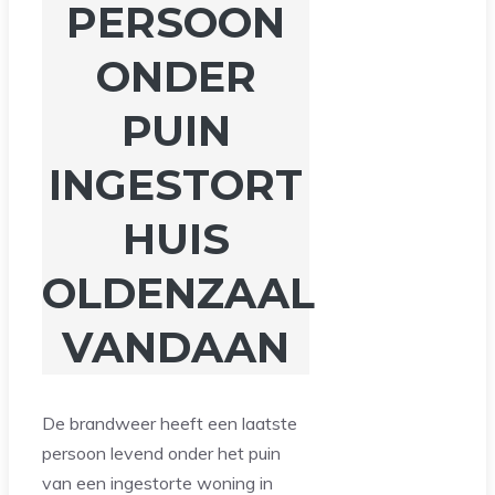
PERSOON
ONDER
PUIN
INGESTORT
HUIS
OLDENZAAL
VANDAAN
De brandweer heeft een laatste
persoon levend onder het puin
van een ingestorte woning in