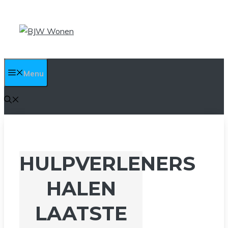
Ga
naar
de
inhoud
Menu
HULPVERLENERS
HALEN
LAATSTE