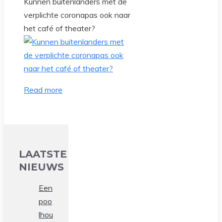
Kunnen buitenlanders met de
verplichte coronapas ook naar
het café of theater?
Read more
LAATSTE
NIEUWS
Een
poo
lhou