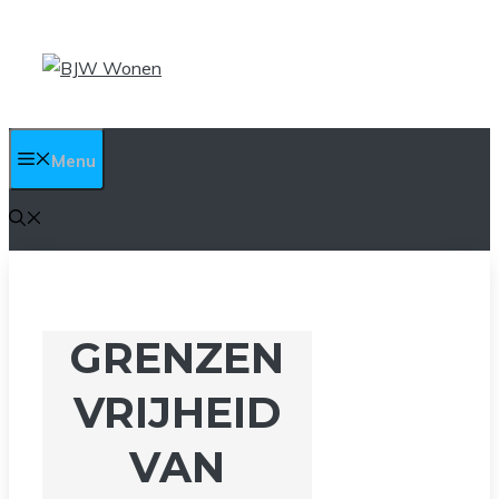
Ga
naar
de
inhoud
Menu
GRENZEN
VRIJHEID
VAN