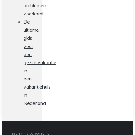
problemen
voorkomt
De
ultieme
gids
voor
een
gezinsvakantie
in
een
vakantiehuis
in
Nederland
©2026 BJW WONEN