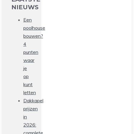
NIEUWS
Een
poolhouse
bouwen?
4
punten
waar
je
op
kunt
letten
Dakkapel
prijzen
in
2026:
complete