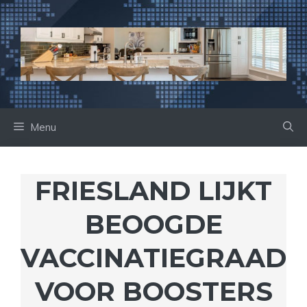
Ga
naar
de
inhoud
Menu
FRIESLAND LIJKT
BEOOGDE
VACCINATIEGRAAD
VOOR BOOSTERS