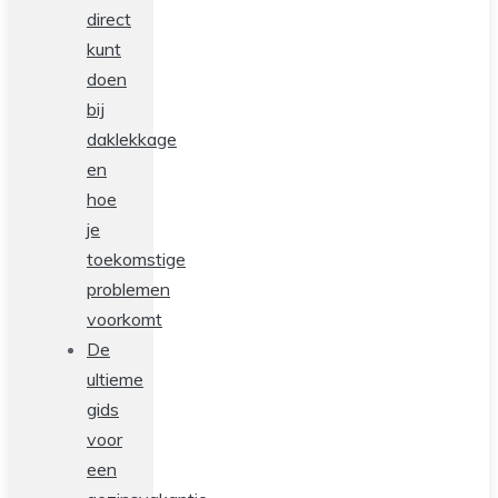
direct
kunt
doen
bij
daklekkage
en
hoe
je
toekomstige
problemen
voorkomt
De
ultieme
gids
voor
een