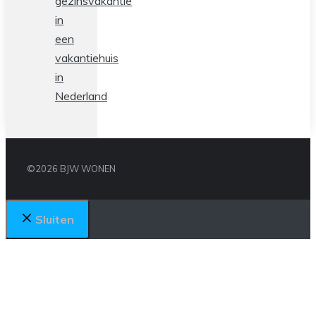
gezinsvakantie
in
een
vakantiehuis
in
Nederland
©2026 BJW WONEN
Sluiten