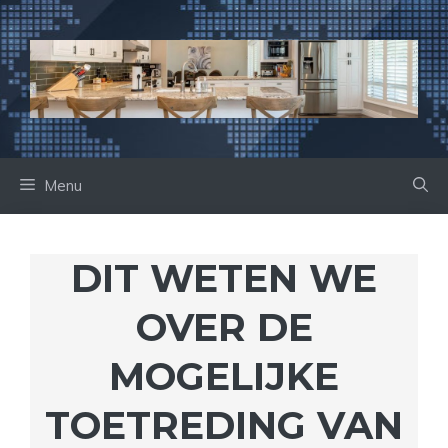
Ga
naar
de
inhoud
Menu
DIT WETEN WE
OVER DE
MOGELIJKE
TOETREDING VAN